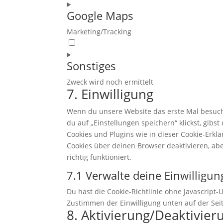
to
Google Maps
service
burst-
Marketing/Tracking
statistics
Consent
to
Sonstiges
service
google-
Zweck wird noch ermittelt
maps
7. Einwilligung
Consent
to
Wenn du unsere Website das erste Mal besuchst
service
du auf „Einstellungen speichern“ klickst, gibs
sonstiges
Cookies und Plugins wie in dieser Cookie-Erk
Cookies über deinen Browser deaktivieren, ab
richtig funktioniert.
7.1 Verwalte deine Einwilligu
Du hast die Cookie-Richtlinie ohne Javascrip
Zustimmen der Einwilligung unten auf der Sei
8. Aktivierung/Deaktivie