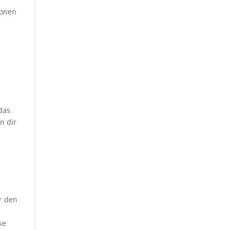
ionen
 das
n dir
ir den
se