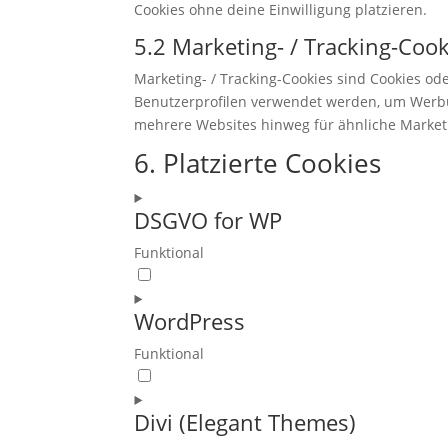
Cookies ohne deine Einwilligung platzieren.
5.2 Marketing- / Tracking-Coo
Marketing- / Tracking-Cookies sind Cookies od
Benutzerprofilen verwendet werden, um Werbu
mehrere Websites hinweg für ähnliche Market
6. Platzierte Cookies
DSGVO for WP
Funktional
Consent
to
WordPress
service
dsgvo-
Funktional
for-
Consent
wp
to
Divi (Elegant Themes)
service
wordpress