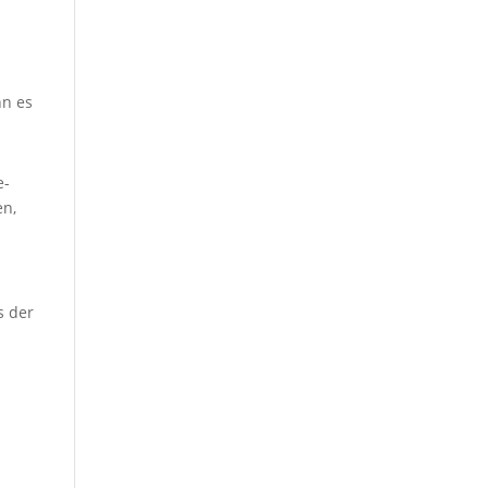
nn es
e-
en,
s der