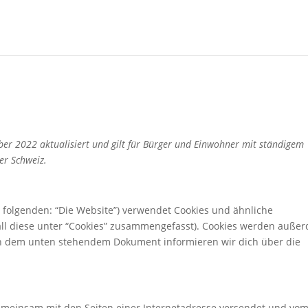
ober 2022 aktualisiert und gilt für Bürger und Einwohner mit ständigem
er Schweiz.
 folgenden: “Die Website”) verwendet Cookies und ähnliche
all diese unter “Cookies” zusammengefasst). Cookies werden auße
. In dem unten stehendem Dokument informieren wir dich über die
e gemeinsam mit den Seiten einer Internetadresse versendet und vo