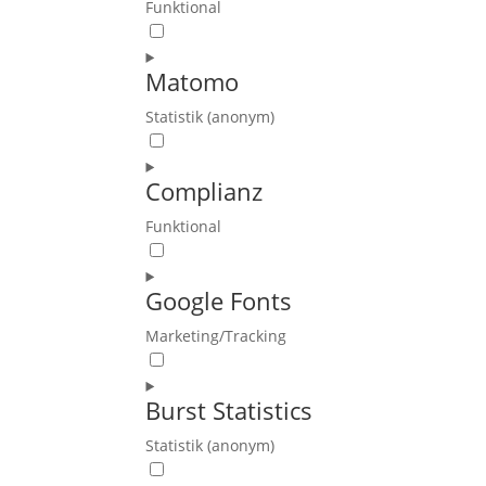
Funktional
Consent
to
Matomo
service
divi-
Statistik (anonym)
(elegant-
Consent
themes)
to
Complianz
service
matomo
Funktional
Consent
to
Google Fonts
service
complianz
Marketing/Tracking
Consent
to
Burst Statistics
service
google-
Statistik (anonym)
fonts
Consent